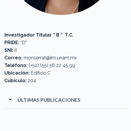
Investigador Titular ” B ” T.C.
PRIDE:
“D”
SNI:
II
Correo:
monserrat@iim.unam.mx
Teléfono:
(+52) (55) 56 22 45 99
Ubicación:
Edificio C
Cubículo:
204
ÚLTIMAS PUBLICACIONES