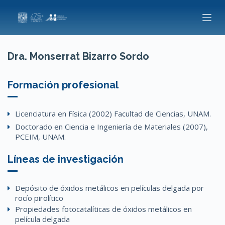
S
k
i
p
Dra. Monserrat Bizarro Sordo
t
o
Formación profesional
c
o
Licenciatura en Física (2002) Facultad de Ciencias, UNAM.
n
Doctorado en Ciencia e Ingeniería de Materiales (2007),
t
PCEIM, UNAM.
e
n
Líneas de investigación
t
Depósito de óxidos metálicos en películas delgada por
rocío pirolítico
Propiedades fotocatalíticas de óxidos metálicos en
película delgada