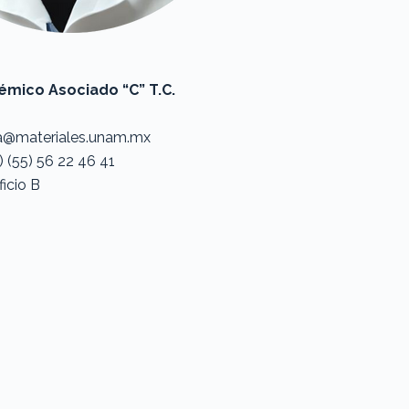
mico Asociado “C” T.C.
ia@materiales.unam.mx
) (55) 56 22 46 41
ficio B