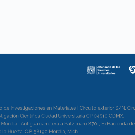
to de Investigaciones en Materiales | Circuito exterior S/N, Cir
stigación Científica Ciudad Universitaria CP 04510 CDMX.
Morelia | Antigua carretera a Pátzcuaro 8701, ExHacienda d
 la Huerta, C.P. 58190 Morelia, Mich.