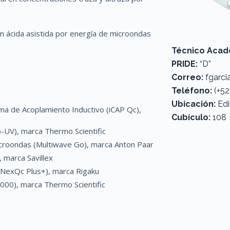
 ácida asistida por energía de microondas
Técnico Acadé
PRIDE:
“D”
Correo:
fgarc
Teléfono:
(+52
Ubicación:
Edi
a de Acoplamiento Inductivo (iCAP Qc),
Cubículo:
108
-UV), marca Thermo Scientific
icroondas (Multiwave Go), marca Anton Paar
 marca Savillex
(NexQc Plus+), marca Rigaku
2000), marca Thermo Scientific