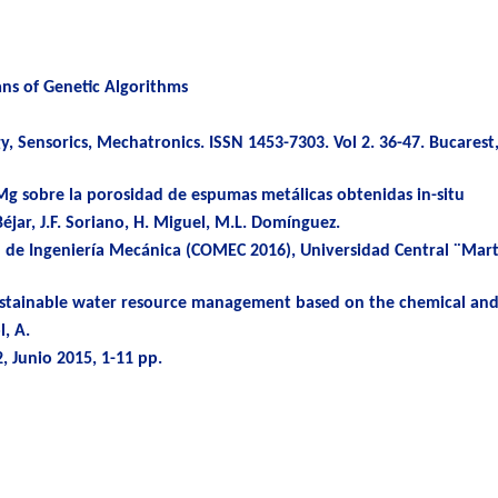
ns of Genetic Algorithms
y, Sensorics, Mechatronics. ISSN 1453-7303. Vol 2. 36-47. Bucares
Mg sobre la porosidad de espumas metálicas obtenidas in-situ
Béjar, J.F. Soriano, H. Miguel, M.L. Domínguez.
l de Ingeniería Mecánica (COMEC 2016), Universidad Central ¨Marta
stainable water resource management based on the chemical and b
l, A.
, Junio 2015, 1-11 pp.