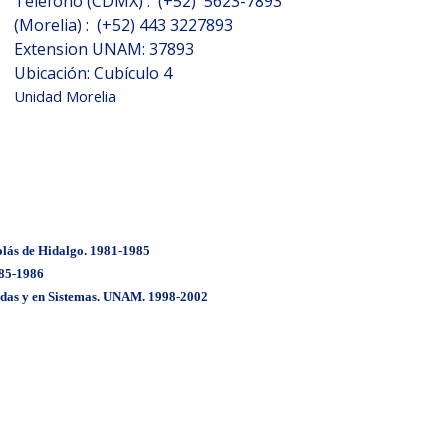
Teléfono (CDMX) : (
+52)
5623-7893
(Morelia) : (+52)
443 3227893
Extension UNAM:
37893
Ubicación:
Cubículo 4
Unidad Morelia
olás de Hidalgo. 1981-1985
985-1986
cadas y en Sistemas. UNAM. 1998-2002